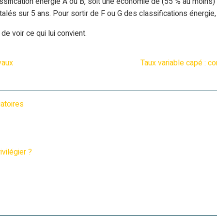
ssification énergie A ou B, soit une économie de (55 % au moins)
alés sur 5 ans. Pour sortir de F ou G des classifications énergie
e voir ce qui lui convient.
vaux
Taux variable capé : co
atoires
vilégier ?