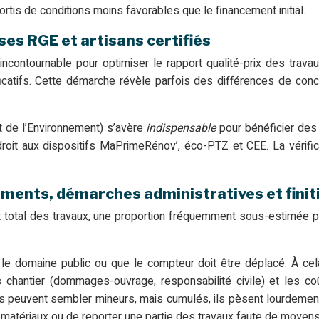
tis de conditions moins favorables que le financement initial.
es RGE et artisans certifiés
incontournable pour optimiser le rapport qualité-prix des trav
ficatifs. Cette démarche révèle parfois des différences de conce
t de l’Environnement) s’avère
indispensable
pour bénéficier des 
it aux dispositifs MaPrimeRénov’, éco-PTZ et CEE. La vérificati
ements, démarches administratives et finit
tal des travaux, une proportion fréquemment sous-estimée par 
e domaine public ou que le compteur doit être déplacé. À cela 
chantier (dommages-ouvrage, responsabilité civile) et les coûts
 peuvent sembler mineurs, mais cumulés, ils pèsent lourdement 
s matériaux ou de reporter une partie des travaux faute de moyens