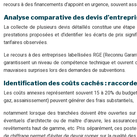
recours à des financements d’appoint en urgence, souvent assor
Analyse comparative des devis d’entrepris
La collecte de plusieurs devis détaillés constitue une étape 
prestations proposées et d’identifier les écarts de prix signi
tarifaires observées.
Le recours à des entreprises labellisées RGE (Reconnu Garan
garantissent un niveau de compétence technique et ouvrent dro
mauvaises surprises lors des demandes de subventions.
Identification des coûts cachés : raccord
Les coûts annexes représentent souvent 15 à 20% du budget to
gaz, assainissement) peuvent générer des frais substantiels,
notamment lorsque des tranchées doivent être ouvertes sur l
éventuels d’architecte ou de maître d’œuvre, les assurances 
revêtements haut de gamme, etc. Pris séparément, ces postes
de chiffrage permet d’éviter de devoir rogner sur la qualité de