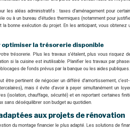
our les aléas administratifs : taxes d’aménagement pour certa
rôle ou à un bureau d’études thermiques (notamment pour justif
et la bonne exécution du projet. En les anticipant, vous obtenez
 optimiser la trésorerie disponible
otre trésorerie. Plus les travaux s’étalent, plus vous risquez 
ion si la cuisine est inutilisable. Planifier les travaux par ph
 déblocages de fonds prévus par la banque ou les aides publiques.
peut être pertinent de négocier un différé d’amortissement, c’e
tercalaires), mais il évite d’avoir à payer simultanément un lo
 (isolation, chauffage, sécurité) et en reportant certaines finit
x sans déséquilibrer son budget au quotidien.
adaptées aux projets de rénovation
stion du montage financier le plus adapté. Les solutions de fin